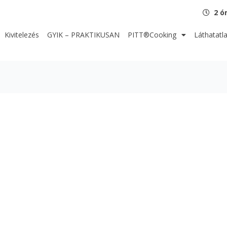
2 ó
Kivitelezés
GYIK – PRAKTIKUSAN
PITT®Cooking
Láthatatl