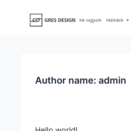
Skip
to
content
Kik vagyunk
Márkáink
Author name: admin
Hello world!
Hello