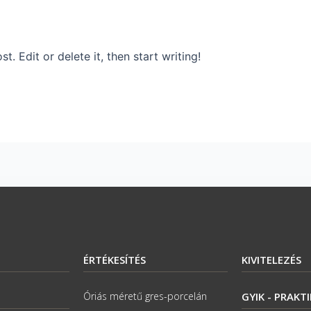
. Edit or delete it, then start writing!
ÉRTÉKESÍTÉS
KIVITELEZÉS
Óriás méretű gres-porcelán
GYIK - PRAKT