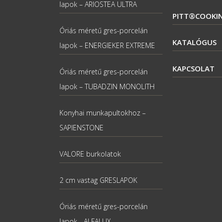
lapok – ARIOSTEA ULTRA
PITT®COOKI
Óriás méretű gres-porcelán
KATALÓGUS
lapok – ENERGIEKER EXTREME
KAPCSOLAT
Óriás méretű gres-porcelán
lapok – TUBADZIN MONOLITH
Konyhai munkapultokhoz –
SAPIENSTONE
VALORE burkolatok
2 cm vastag GRESLAPOK
Óriás méretű gres-porcelán
lapok - ALFALUX