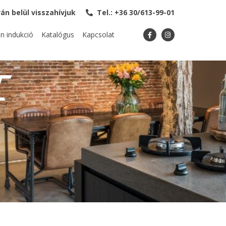
rán belül visszahívjuk
Tel.: +36 30/613-99-01
F
I
an indukció
Katalógus
Kapcsolat
a
n
c
s
e
t
b
a
o
g
o
r
k
a
-
m
f