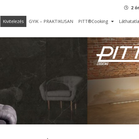
2 ó
Kivitelezés
GYIK – PRAKTIKUSAN
PITT®Cooking
Láthatatl