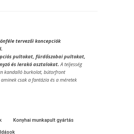
lönféle tervezői koncepciók
l.
ciós pultokat, fürdőszobai pultokat,
yzó és lerakó asztalokat.
A teljesség
n kandalló burkolat, bútorfront
, aminek csak a fantázia és a méretek
k
Konyhai munkapult gyártás
ldások