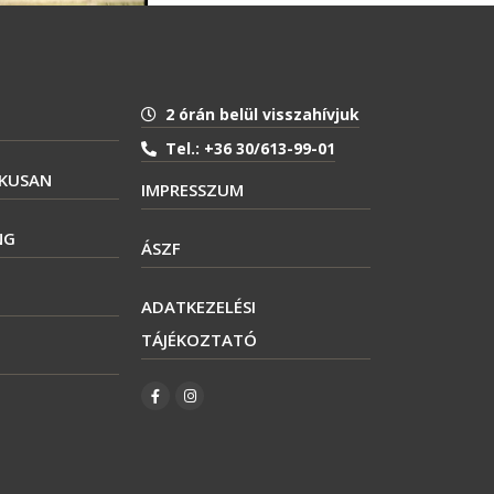
2 órán belül visszahívjuk
Tel.: +36 30/613-99-01
IKUSAN
IMPRESSZUM
NG
ÁSZF
ADATKEZELÉSI
TÁJÉKOZTATÓ
F
I
a
n
c
s
e
t
b
a
o
g
o
r
k
a