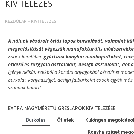
KIVITELEZÉS
KEZDŐLAP
»
KIVITELEZÉS
A nálunk vásárolt óriás lapok burkolását, valamint kü
megvalósítását végezzük manufakturális módszerekke
Ennek keretében
gyártunk konyhai munkapultokat, recep
étkező és tárgyaló asztalokat, design asztalokat,
dohán
igénye nélkül, ezekből a kortárs anyagokból készülhet moder
burkolat,
konyhasziget, design falburkolat és sok egyéb más
szabnak határt!
EXTRA NAGYMÉRETŰ GRESLAPOK KIVITELEZÉSE
Burkolás
Ötletek
Különges megoldáso
Konyha sziget mego